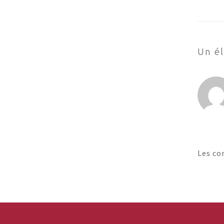
Un él
Les co