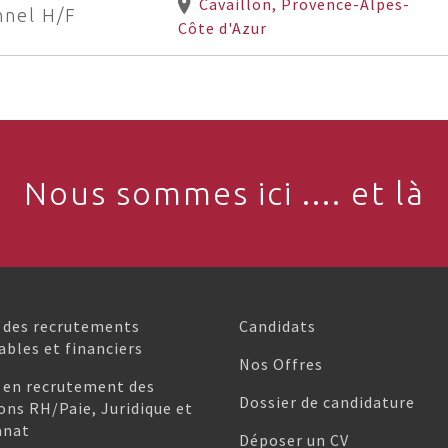
Cavaillon, Provence-Alpes-
nnel H/F
Côte d'Azur
Nous sommes ici .... et là
 des recrutements
Candidats
bles et financiers
Nos Offres
 en recrutement des
Dossier de candidature
ons RH/Paie, Juridique et
anat
Déposer un CV