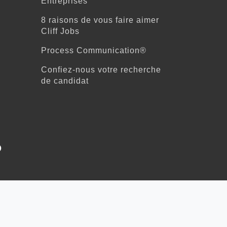
Entreprises
8 raisons de vous faire aimer
Cliff Jobs
Process Communication®
Confiez-nous votre recherche
de candidat
ed In
Instagram
Retour en haut