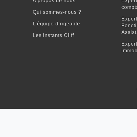
A propos de nous
Expert
compta
Qui sommes-nous ?
Expert
L’équipe dirigeante
Foncti
Assist
Les instants Cliff
Expert
Immobi