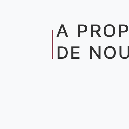
Le Cabinet
A PRO
Cliff Jobs est expert du recrutement des
fonctions support et des fonctions
commerciales. Proche de ses clients et de
DE NO
ses candidats, Cliff Jobs est la société sœur
du cabinet de recrutement Cliff Partners.
Société en plein essor sur le marché du
recrutement, Cliff Jobs propose des postes
en CDD, CDI et en mission d’intérim.