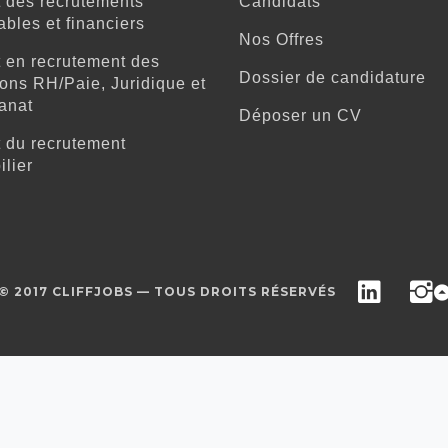
 des recrutements
Candidats
bles et financiers
Nos Offres
 en recrutement des
Dossier de candidature
ons RH/Paie, Juridique et
anat
Déposer un CV
 du recrutement
lier
Link
© 2017 CLIFFJOBS — TOUS DROITS RÉSERVÉS